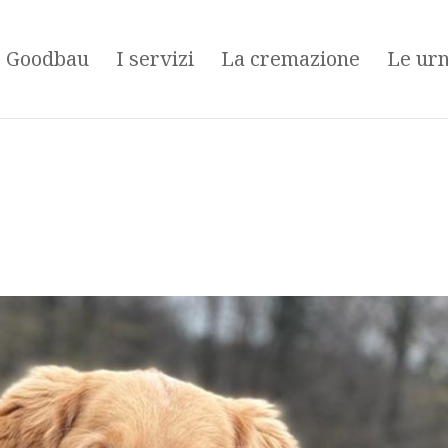
é Goodbau
I servizi
La cremazione
Le ur