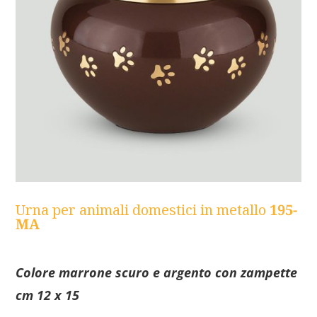
Urna per animali domestici in metallo
195-
MA
Colore marrone scuro e argento con zampette
cm 12 x 15