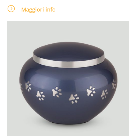
=
Maggiori info