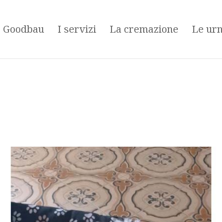
é Goodbau
I servizi
La cremazione
Le ur