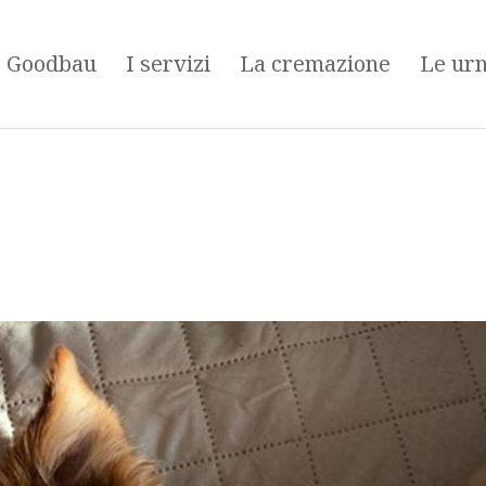
é Goodbau
I servizi
La cremazione
Le ur