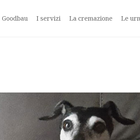
é Goodbau
I servizi
La cremazione
Le ur