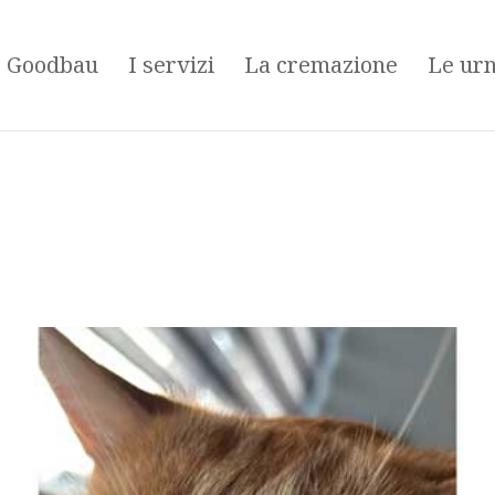
é Goodbau
I servizi
La cremazione
Le ur