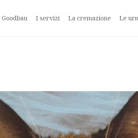
é Goodbau
I servizi
La cremazione
Le ur