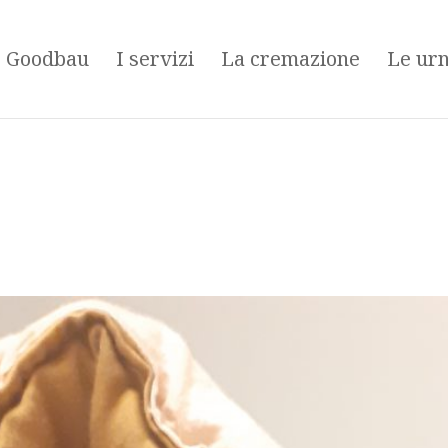
é Goodbau
I servizi
La cremazione
Le ur