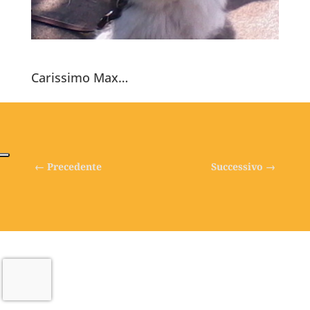
Carissimo Max…
←
Precedente
Successivo
→