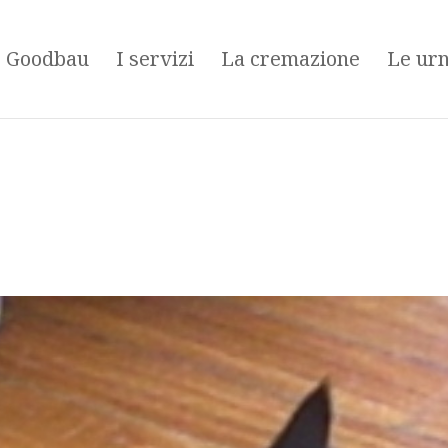
é Goodbau
I servizi
La cremazione
Le ur