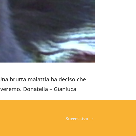
a.Una brutta malattia ha deciso che
roveremo. Donatella – Gianluca
Successivo
→