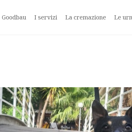
é Goodbau
I servizi
La cremazione
Le ur