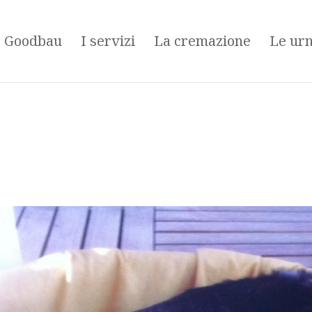
é Goodbau
I servizi
La cremazione
Le ur