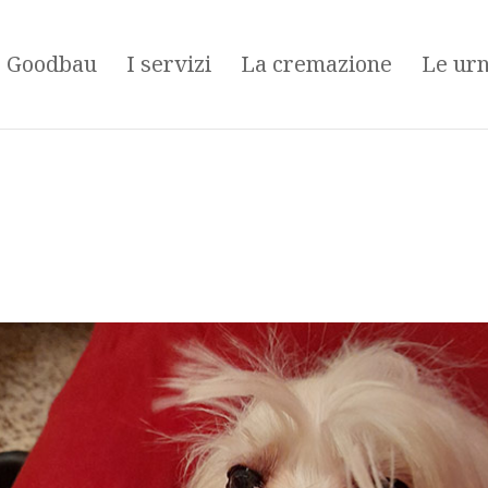
é Goodbau
I servizi
La cremazione
Le ur