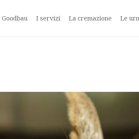
é Goodbau
I servizi
La cremazione
Le ur