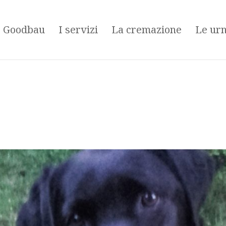
é Goodbau
I servizi
La cremazione
Le ur