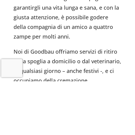
garantirgli una vita lunga e sana, e con la
giusta attenzione, è possibile godere
della compagnia di un amico a quattro
zampe per molti anni.
Noi di Goodbau offriamo servizi di ritiro
della spoglia a domicilio o dal veterinario,
in qualsiasi giorno – anche festivi -, e ci
occupiamo della cremazione
,
organizzando ogni fase, inclusi i
trasporti. La cremazione dei nostri pet
può essere
collettiva
oppure, per chi
vuole conservare le ceneri, può essere
singola. Inoltre ci prendiamo in carico