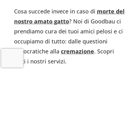
Cosa succede invece in caso di
morte del
nostro amato gatto
? Noi di Goodbau ci
prendiamo cura dei tuoi amici pelosi e ci
occupiamo di tutto: dalle questioni
burocratiche alla
cremazione
. Scopri
tutti i nostri servizi.
Uno spazio dedicato ai ricordi
Potrete postare un ultimo saluto e una
fotografia dei vostri amici a quattro