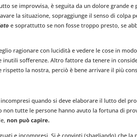
tutto se improvvisa, è seguita da un dolore grande e
ravare la situazione, sopraggiunge il senso di colpa p
iato
e soprattutto se non fosse troppo presto, se abbi
glio ragionare con lucidità e vedere le cose in modo r
 inutili sofferenze. Altro fattore da tenere in conside
 rispetto la nostra, perciò è bene arrivare il più co
incompresi quando si deve elaborare il lutto del pro
to non tutte le persone hanno avuto la fortuna di pr
le,
non può capire.
guati e incompresi. Si è convinti (sbagliando) che l