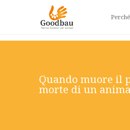
Perch
Quando muore il pr
morte di un anima