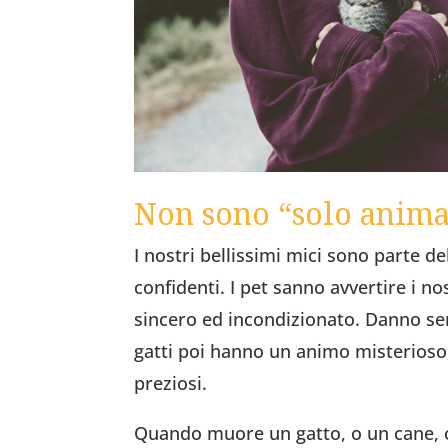
Non sono “solo anima
I nostri bellissimi mici sono parte d
confidenti. I pet sanno avvertire i no
sincero ed incondizionato. Danno se
gatti poi hanno un animo misterioso, 
preziosi.
Quando muore un gatto, o un cane, ci 