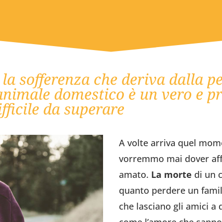
la sofferenza che deriva dalla pe
animale domestico è un vero e pr
ficile da superare
A volte arriva quel mom
vorremmo mai dover affr
amato.
La morte
di un 
quanto perdere un famil
che lasciano gli amici 