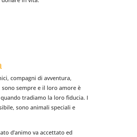
donare in vita.
a
amici, compagni di avventura,
 Ci sono sempre e il loro amore è
quando tradiamo la loro fiducia. I
ibile, sono animali speciali e
stato d’animo va accettato ed