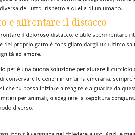
diversa del lutto, rispetto a quella di un umano.
o e affrontare il distacco
ffrontare il doloroso distacco, è utile sperimentare ri
te del proprio gatto è consigliato dargli un ultimo s
dignità ed amore.
io pet è una buona soluzione per aiutare il cucciolo 
di conservare le ceneri in un’urna cineraria, sempre vi
ì che tu possa iniziare a reagire e a guarire da quest
cimiteri per animali, o scegliere la sepoltura congiun
 modo diverso.
o, non c’è vergogna nel chiedere aiuto. Anzi, è megli