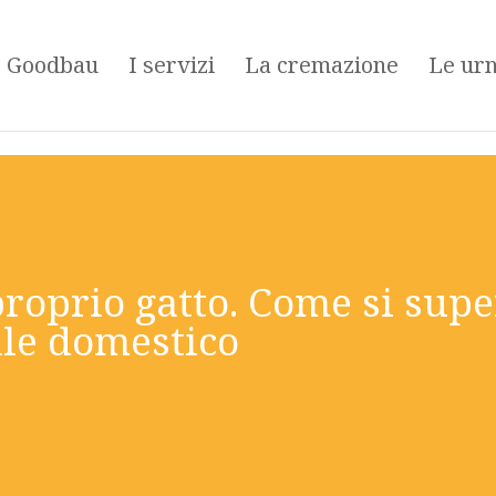
é Goodbau
I servizi
La cremazione
Le ur
oprio gatto. Come si supera
le domestico