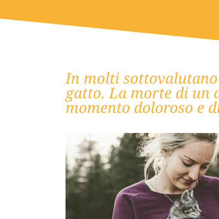
In molti sottovalutano 
gatto. La morte di un 
momento doloroso e dif