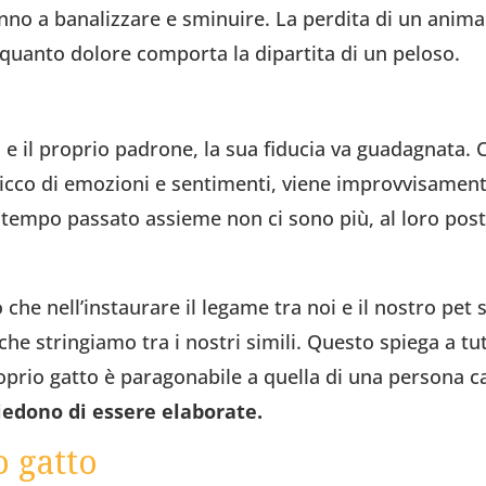
nno a banalizzare e sminuire. La perdita di un animal
uanto dolore comporta la dipartita di un peloso.
a e il proprio padrone, la sua fiducia va guadagnata. 
ricco di emozioni e sentimenti, viene improvvisament
del tempo passato assieme non ci sono più, al loro p
he nell’instaurare il legame tra noi e il nostro pet s
he stringiamo tra i nostri simili. Questo spiega a tu
oprio gatto è paragonabile a quella di una persona car
iedono di essere elaborate.
o gatto