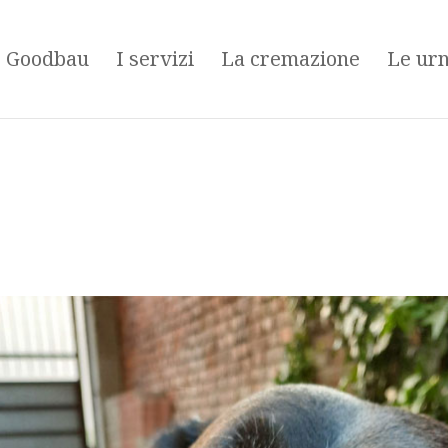
é Goodbau
I servizi
La cremazione
Le ur