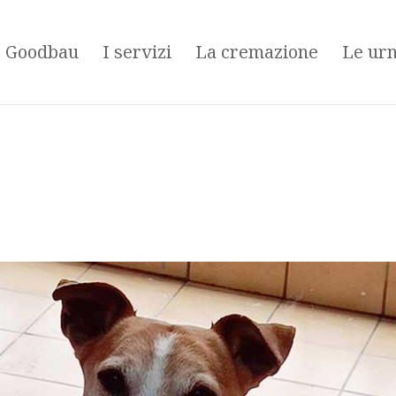
é Goodbau
I servizi
La cremazione
Le ur