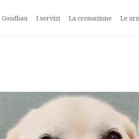
é Goodbau
I servizi
La cremazione
Le ur