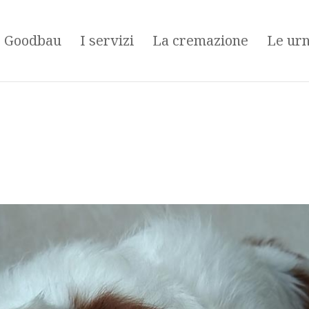
é Goodbau
I servizi
La cremazione
Le ur