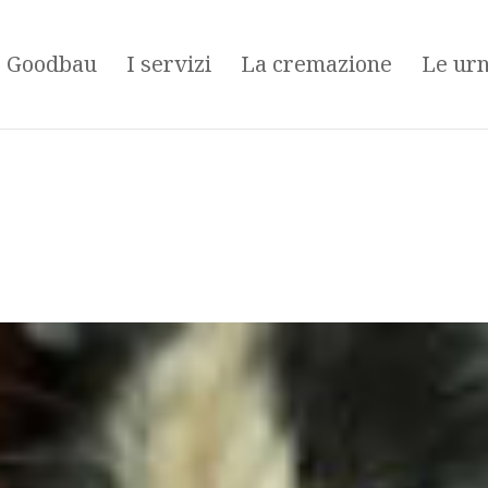
é Goodbau
I servizi
La cremazione
Le ur