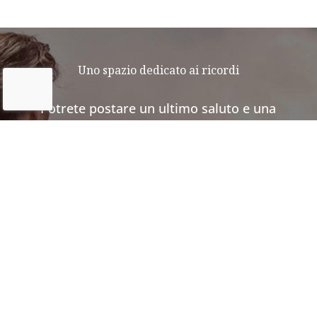
Uno spazio dedicato ai ricordi
Potrete postare un ultimo saluto e una
fotografia dei vostri amici a quattro
zampe.
E se vi mancano le parole per dedicargli
l’ultimo affettuoso saluto, scaricate il
nostro prontuario di messaggi d’addio.
SCOPRI LE NOSTRE INIZIATIVE