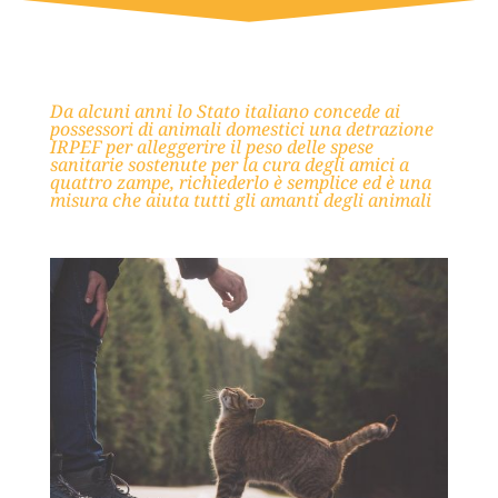
Da alcuni anni lo Stato italiano concede ai
possessori di animali domestici una detrazione
IRPEF per alleggerire il peso delle spese
sanitarie sostenute per la cura degli amici a
quattro zampe, richiederlo è semplice ed è una
misura che aiuta tutti gli amanti degli animali