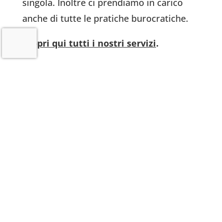
singola. Inoltre ci prendiamo in carico
anche di tutte le pratiche burocratiche.
Scopri qui tutti i nostri servizi
.
Uno spazio dedicato ai ricordi
Potrete postare un ultimo saluto e una
fotografia dei vostri amici a quattro
zampe.
E se vi mancano le parole per dedicargli
l’ultimo affettuoso saluto, scaricate il