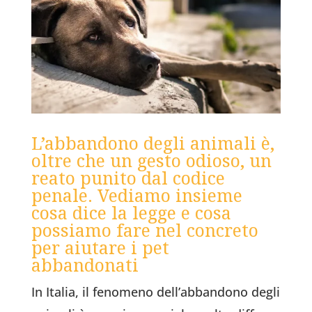
L’abbandono degli animali è,
oltre che un gesto odioso, un
reato punito dal codice
penale. Vediamo insieme
cosa dice la legge e cosa
possiamo fare nel concreto
per aiutare i pet
abbandonati
In Italia, il fenomeno dell’abbandono degli