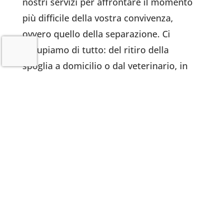
nostri servizi per affrontare il momento
più difficile della vostra convivenza,
ovvero quello della separazione. Ci
occupiamo di tutto: del ritiro della
spoglia a domicilio o dal veterinario, in
qualsiasi giorno – anche festivi -, e della
cremazione
. La cremazione può essere
collettiva
oppure singola. Ci prendiamo
in carica, su richiesta, anche di tutte le
pratiche burocratiche, sollevando da ogni
incombenza e pensiero.
Scopri qui tutti i nostri servizi.